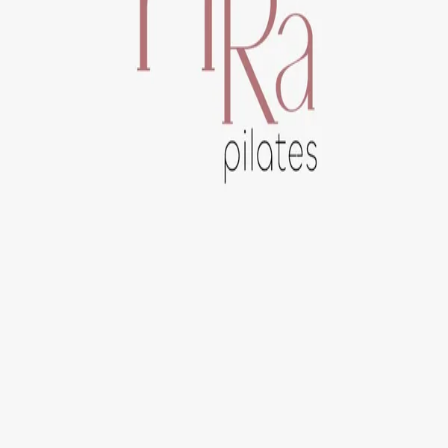
©
2026
,
Hera Pilates
Powered by Nessty