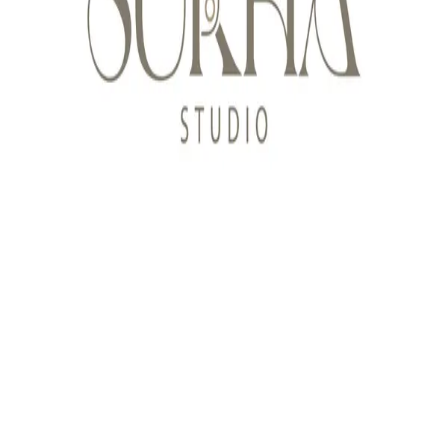
©
2026
,
SŪKHA Studio
Powered by Nessty