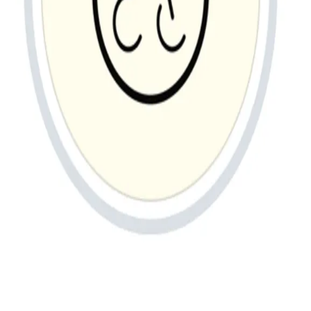
©
2026
,
Webike.jr
Powered by Nessty